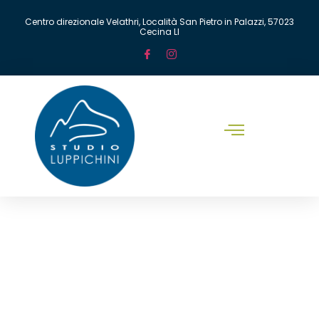
Centro direzionale Velathri, Località San Pietro in Palazzi, 57023
Cecina LI